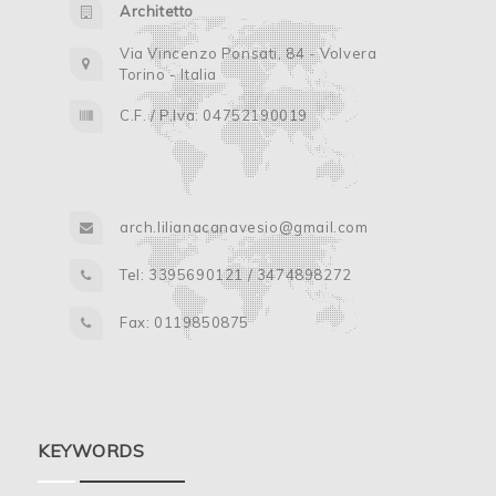
Architetto
Via Vincenzo Ponsati, 84 - Volvera
Torino - Italia
C.F. / P.Iva: 04752190019
arch.lilianacanavesio@gmail.com
Tel: 3395690121 / 3474898272
Fax: 0119850875
KEYWORDS