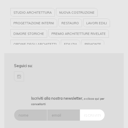
STUDIO ARCHITETTURA
NUOVA COSTRUZIONE
PROGETTAZIONE INTERNI
RESTAURO
LAVORI EDILI
DIMORE STORICHE
PREMIO ARCHITETTURE RIVELATE
ORDINE DEGLI ARCHITETTI
EDILIZIA
PIEMONTE
ITINERARIO DELLE DIMORE STORICHE
RISTRUTTURAZIONE
INTERIOR DESIGN
Seguici su:
instagram
Iscriviti alla nostra newsletter,
o clicca qui per
cancellarti