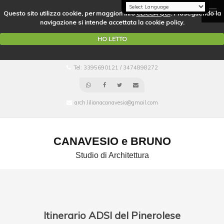
Questo sito utilizza cookie, per maggiori info
CLICCA QUI
. Proseguendo la
navigazione si intende accettata la cookie policy.
HO LETTO
Tel: 3395690121 / 3474898272
arch.lilianacanavesio@gmail.com
CANAVESIO e BRUNO
Studio di Architettura
Itinerario ADSI del Pinerolese