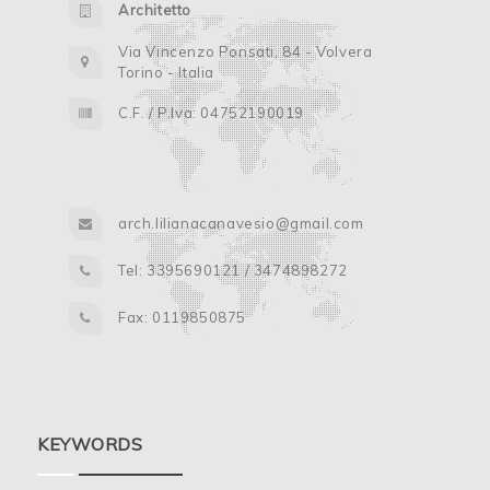
Architetto
Via Vincenzo Ponsati, 84 - Volvera
Torino - Italia
C.F. / P.Iva: 04752190019
arch.lilianacanavesio@gmail.com
Tel: 3395690121 / 3474898272
Fax: 0119850875
KEYWORDS