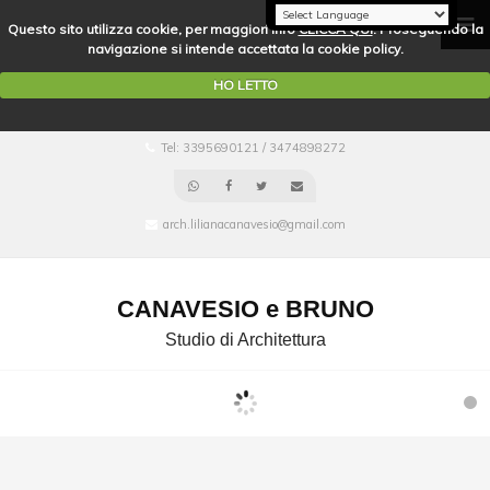
Questo sito utilizza cookie, per maggiori info
CLICCA QUI
. Proseguendo la
navigazione si intende accettata la cookie policy.
HO LETTO
Tel: 3395690121 / 3474898272
arch.lilianacanavesio@gmail.com
CANAVESIO e BRUNO
Studio di Architettura