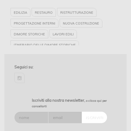
EDILIZIA
RESTAURO
RISTRUTTURAZIONE
PROGETTAZIONE INTERNI
NUOVA COSTRUZIONE
DIMORE STORICHE
LAVORI EDILI
ITINERARIO DELLE DIMORE STORICHE
PREMIO ARCHITETTURE RIVELATE
INTERIOR DESIGN
ORDINE DEGLI ARCHITETTI
Seguici su:
STUDIO ARCHITETTURA
PIEMONTE
instagram
Iscriviti alla nostra newsletter,
o clicca qui per
cancellarti